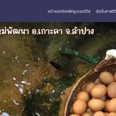
หน้าแรก
ห้องพัก
รูมเซอร์วิส
อัลบั้มภาพ
รี
arch
r: