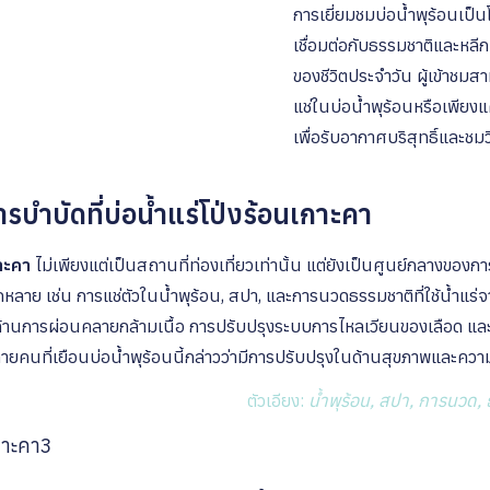
การเยี่ยมชมบ่อน้ำพุร้อนเป็น
เชื่อมต่อกับธรรมชาติและหลี
ของชีวิตประจำวัน ผู้เข้าชมสา
แช่ในบ่อน้ำพุร้อนหรือเพียง
เพื่อรับอากาศบริสุทธิ์และชมว
บำบัดที่บ่อน้ำแร่โป่งร้อนเกาะคา
กาะคา
ไม่เพียงแต่เป็นสถานที่ท่องเที่ยวเท่านั้น แต่ยังเป็นศูนย์กลางของกา
กหลาย เช่น การแช่ตัวในน้ำพุร้อน, สปา, และการนวดธรรมชาติที่ใช้น้ำแร
งในด้านการผ่อนคลายกล้ามเนื้อ การปรับปรุงระบบการไหลเวียนของเลือด 
ยคนที่เยือนบ่อน้ำพุร้อนนี้กล่าวว่ามีการปรับปรุงในด้านสุขภาพและความเป
ตัวเอียง:
น้ำพุร้อน, สปา, การนวด,