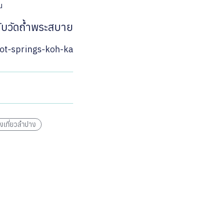
น
กับ
วัดถ้ำพระสบาย
hot-springs-koh-ka
องเที่ยวลำปาง