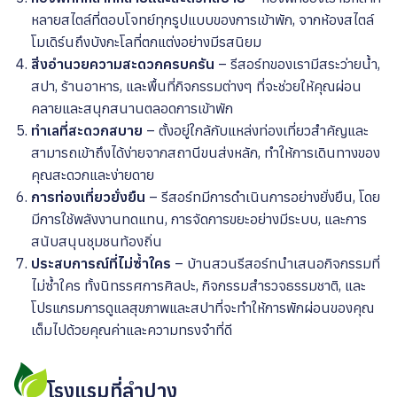
หลายสไตล์ที่ตอบโจทย์ทุกรูปแบบของการเข้าพัก, จากห้องสไตล์
โมเดิร์นถึงบังกะโลที่ตกแต่งอย่างมีรสนิยม
สิ่งอำนวยความสะดวกครบครัน
– รีสอร์ทของเรามีสระว่ายน้ำ,
สปา, ร้านอาหาร, และพื้นที่กิจกรรมต่างๆ ที่จะช่วยให้คุณผ่อน
คลายและสนุกสนานตลอดการเข้าพัก
ทำเลที่สะดวกสบาย
– ตั้งอยู่ใกล้กับแหล่งท่องเที่ยวสำคัญและ
สามารถเข้าถึงได้ง่ายจากสถานีขนส่งหลัก, ทำให้การเดินทางของ
คุณสะดวกและง่ายดาย
การท่องเที่ยวยั่งยืน
– รีสอร์ทมีการดำเนินการอย่างยั่งยืน, โดย
มีการใช้พลังงานทดแทน, การจัดการขยะอย่างมีระบบ, และการ
สนับสนุนชุมชนท้องถิ่น
ประสบการณ์ที่ไม่ซ้ำใคร
– บ้านสวนรีสอร์ทนำเสนอกิจกรรมที่
ไม่ซ้ำใคร ทั้งนิทรรศการศิลปะ, กิจกรรมสำรวจธรรมชาติ, และ
โปรแกรมการดูแลสุขภาพและสปาที่จะทำให้การพักผ่อนของคุณ
เต็มไปด้วยคุณค่าและความทรงจำที่ดี
โรงแรมที่ลำปาง