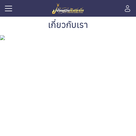
Skip
to
content
Search
เกี่ยวกับเรา
for:
รก
ิการ
ักของเรา
มภาพ
เกี่ยวกับเรา บ้านสวนรีสอร์ท
าหาร
ที่พักลำปางที่มาพร้อมด้วยบรรยากาศสุดพิเศษ
ากลูกค้า
ำลำปาง
าร
กับเรา