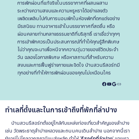
การพักผ่อนที่แท้จริงในบรรยากาศที่ผสมผสาน
ระหว่างความสงบและความหรูหราได้อย่างลงตัว
เพลิดเพลินไปกับการนอนพักในห้องพักที่ตกแต่งอย่าง
มีรสนิยม ทานอาหารเช้าในบรรยากาศที่สดชื่น หรือ
ผ่อนคลายท่ามกลางธรรมชาติที่บริสุทธิ์ เราเชื่อว่าทุกๆ
การเข้าพักควรเป็นประสบการณ์ที่ทำให้คุณรู้สึกพิเศษ
ไม่ว่าคุณจะมาเพื่อหนีจากความวุ่นวายของชีวิตประจำ
วัน ฉลองโอกาสพิเศษ หรือหาสถานที่สำหรับความ
สงบและการฟื้นฟูร่างกายและจิตใจ บ้านสวนรีสอร์ทมี
ทุกอย่างที่ทำให้การพักผ่อนของคุณไม่เหมือนใคร
Facebook
YouTube
Google
Link
ทำเลที่ตั้งและในการเข้าถึงที่พักที่ลำปาง
บ้านสวนรีสอร์ทตั้งอยู่ใกล้กับแหล่งท่องเที่ยวสำคัญของลำปาง
เช่น วัดพระธาตุลำปางหลวงและถนนคนเดินลำปาง นอกจากนี้เรา
ยังอยู่ไม่ไกลจากสถานีขนส่งหลัก ทำให้ ‘
รีสอร์ทที่ลำปาง
‘ ของเรา