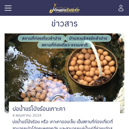
Skip
to
content
Search
ข่าวสาร
for:
รก
สถานที่ท่องเที่ยวลำปาง
บ้านสวนรีสอร์ทลำปาง
สถานที่ท่องเที่ยว-ธรรมชาติ
ิการ
ักของเรา
มภาพ
าหาร
ากลูกค้า
ำลำปาง
บ่อน้ำแร่โป่งร้อนเกาะคา
าร
4 พฤษภาคม 2024
กับเรา
บ่อน้ำแร่โป่งร้อน หรือ เกาะคาออนเซ็น เป็นสถานที่ท่องเที่ยวที่
สามารถเข้าได้ทุกเพศทุกวัย และสามารถแช่น้ำแร่ที่ช่วยขจัดสาร