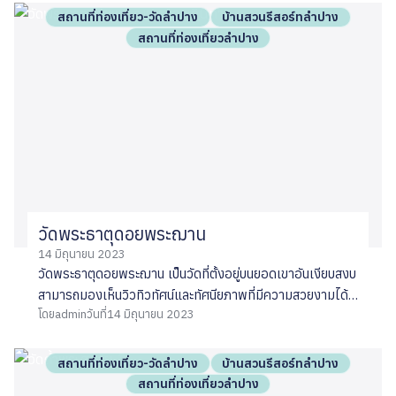
เห็นเงาพระธาตุและพระวิหารด้านในกลับหัวได้
สถานที่ท่องเที่ยว-วัดลำปาง
บ้านสวนรีสอร์ทลำปาง
สถานที่ท่องเที่ยวลำปาง
วัดพระธาตุดอยพระฌาน
14 มิถุนายน 2023
วัดพระธาตุดอยพระฌาน เป็นวัดที่ตั้งอยู่บนยอดเขาอันเงียบสงบ
สามารถมองเห็นวิวทิวทัศน์และทัศนียภาพที่มีความสวยงามได้ดี
โดย
admin
วันที่
14 มิถุนายน 2023
เห็นทิวเขาต้นไม้ที่เขียวขจีได้รอบทิศในช่วงเวลาเช้าสามารถเห็น
ทะเลหมอกอัน งดงาม นอกจากยังมีพระใหญ่ ไดบุตซึ องค์พระ
สีเขียวขนาดใหญ่เป็นอีกหนึ่งจุดแลนด์มาร์ค
สถานที่ท่องเที่ยว-วัดลำปาง
บ้านสวนรีสอร์ทลำปาง
สถานที่ท่องเที่ยวลำปาง