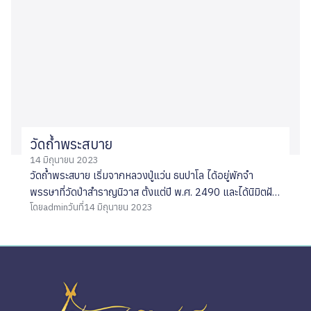
วัดถ้ำพระสบาย
14 มิถุนายน 2023
วัดถ้ำพระสบาย เริ่มจากหลวงปู่แว่น ธนปาโล ได้อยู่พักจำ
พรรษาที่วัดป่าสำราญนิวาส ตั้งแต่ปี พ.ศ. 2490 และได้นิมิตฝัน
โดย
admin
วันที่
14 มิถุนายน 2023
บ่อยครั้งว่า ได้ไปเที่ยวดอยแห่งหนึ่งที่มีถ้ำ โดยวัดนี้นับว่าเป็นวัด
ถ้ำที่สวยงามแห่งหนึ่งในจังหวัดลำปาง มีบรรยากาศทาง
ธรรมชาติที่หาพบได้ยาก เป็นแหล่งธรรมชาติบนขุนเขาที่ร่มรื่น
ความชุ่มชื้น และเย็นสบาย