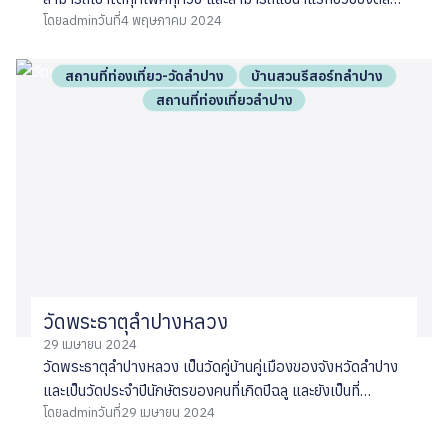
เรา
โดย
admin
วันที่
4 พฤษภาคม 2024
พิษออกจากร่างกาย ทำให้เลือดไหลเวียนได้สะดวก ช่วยบรรเทา
อาการปวด นอกจากนี้ ยังมีน้ำแร่ที่ใช้ต้มไข่ และการให้บริการ
นวดสมุนไพร
สถานที่ท่องเที่ยว-วัดลำปาง
บ้านสวนรีสอร์ทลำปาง
สถานที่ท่องเที่ยวลำปาง
วัดพระธาตุลำปางหลวง
29 เมษายน 2024
วัดพระธาตุลำปางหลวง เป็นวัดคู่บ้านคู่เมืองของจังหวัดลำปาง
และเป็นวัดประจำปีนักษัตรของคนที่เกิดปีฉลู และยังเป็นที่
โดย
admin
วันที่
29 เมษายน 2024
ประดิษฐานของพระแก้วมรกต พระพุทธรูปปางสมาธิ ศิลปะล้าน
นา สลักด้วยหยกสีเขียว ซึ่งลักษณะเด่นของวัดนี้ สามารถมอง