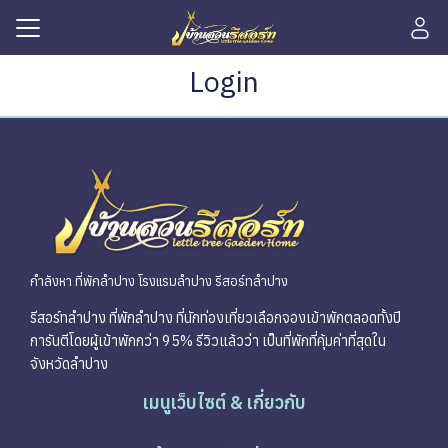
Skip
to
content
Search
Login
for:
รก
ิการ
ักของเรา
มภาพ
าหาร
กำลังหา ที่พักลำปาง โรงแรมลำปาง รีสอร์ทลำปาง
ากลูกค้า
รีสอร์ทลำปาง ที่พักลำปาง ที่นักท่องเที่ยวเลือกจองเข้าพักตลอดทั้งปี
การันตีโดยผู้เข้าพักกว่า 95% รีวิวแล้วว่า เป็นที่พักที่คุ้มค่าที่สุดใน
ำลำปาง
จังหวัดลำปาง
าร
เมนูเว็บไซต์ & เกี่ยวกับ
กับเรา